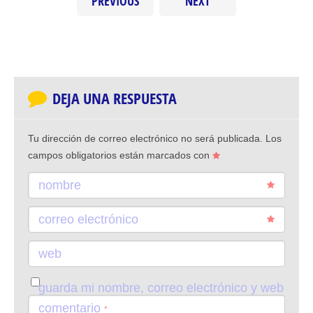
PREVIOUS
NEXT
DEJA UNA RESPUESTA
Tu dirección de correo electrónico no será publicada.
Los
campos obligatorios están marcados con
nombre
correo electrónico
web
guarda mi nombre, correo electrónico y web
en este navegador para la próxima vez que
comentario
*