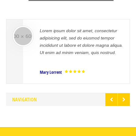
sectetur
Sed ut perspiciatis unde omnis iste
 tempor
error sit voluptatem accusantium
agna aliqua.
doloremque laudantium, totam rem
nostrud.
aperiam, eaque ipsa quae ab illo in
veritatis.
Mrs. Noelle Brown
NAVIGATION