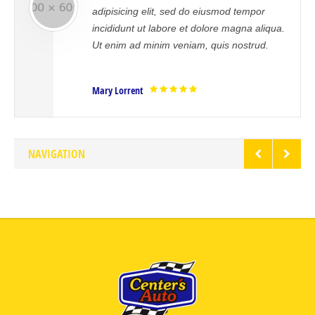
cing elit, sed do eiusmod tempor
error sit 
unt ut labore et dolore magna aliqua.
doloremqu
 ad minim veniam, quis nostrud.
aperiam, e
veritatis.
rrent
Mrs. Noelle
NAVIGATION