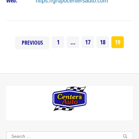
Web:
https://grupocentersauto.com
1
…
17
18
19
PREVIOUS