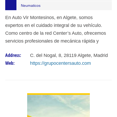
Neumaticos
En Auto Vir Montesinos, en Algete, somos
expertos en el cuidado integral de su vehículo.
Como centro de la red Center’s Auto, ofrecemos
servicios profesionales de mecánica rápida y
neumáticos con la mejor garantía técnica de
Address:
C. del Nogal, 8, 28119 Algete, Madrid
Madrid.
Web:
https://grupocentersauto.com
VIEW DETAIL