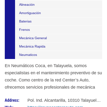
Alineación
Amortiguación
Baterias
Frenos
Mecánica General
Mecánica Rapida
Neumaticos
En Neumáticos Coca, en Talayuela, somos
especialistas en el mantenimiento preventivo de su
coche. Como centro de la red Center’s Auto,
ofrecemos servicios profesionales de mecánica
rápida y neumáticos con la mejor garantía de
Address:
Pol. Ind. Alcantarilla, 10310 Talayuela, Cáceres
Cáceres.