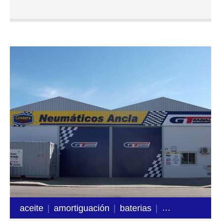
aceite
amortiguación
baterias
frenos
mecán