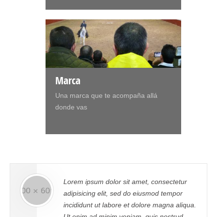
Marca
Una marca que te acompaña allá
donde vas
m dolor sit amet, consectetur
Sed ut perspic
g elit, sed do eiusmod tempor
error sit vol
 ut labore et dolore magna aliqua.
doloremque l
 minim veniam, quis nostrud.
aperiam, eaque