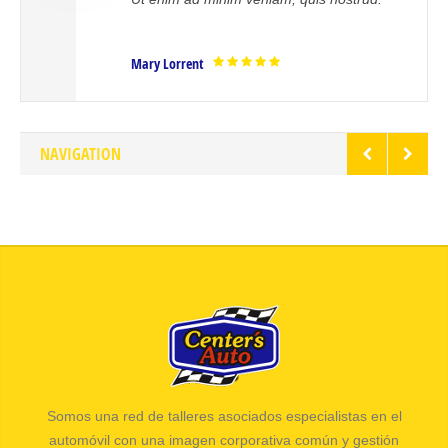
veritatis.
t
Mrs. Noelle Bro
NAVIGATION
Somos una red de talleres asociados especialistas en el
automóvil con una imagen corporativa común y gestión