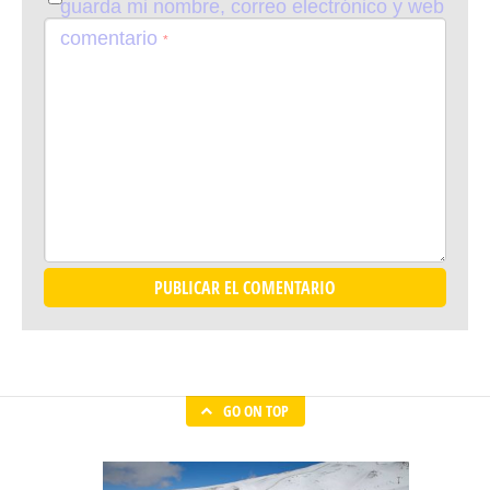
guarda mi nombre, correo electrónico y web
en este navegador para la próxima vez que
comentario
*
comente.
GO ON TOP