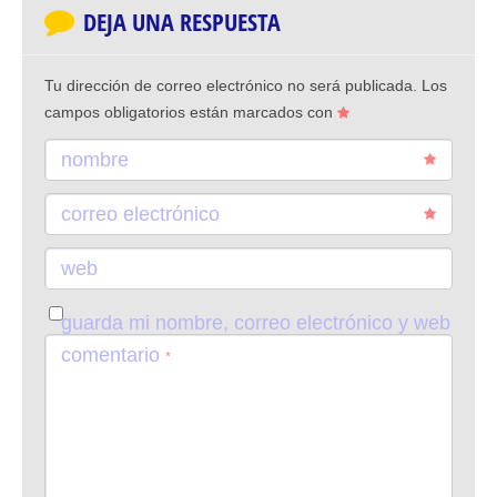
DEJA UNA RESPUESTA
Tu dirección de correo electrónico no será publicada.
Los
campos obligatorios están marcados con
nombre
correo electrónico
web
guarda mi nombre, correo electrónico y web
en este navegador para la próxima vez que
comentario
*
comente.