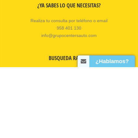
¿YA SABES LO QUE NECESITAS?
Realiza tu consulta por teléfono o email
958 401 130
info@grupocentersauto.com
BUSQUEDA RAPIDA
¿Hablamos?
Inicio
Talleres
Servicios
Actualidad
Contacto
© 2026 Copyright Tiresur S.L.
Todos los derechos reservados.
Grupo de talleres Center's Auto.