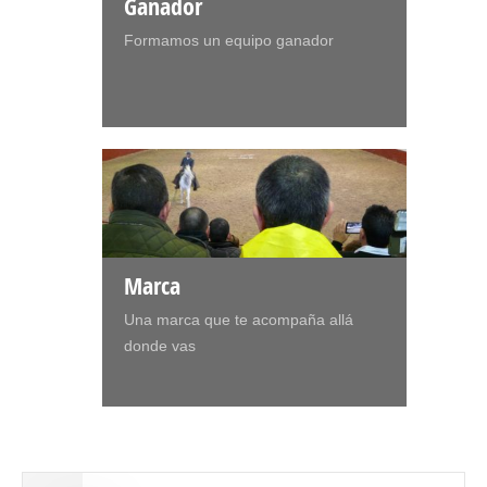
Ganador
Formamos un equipo ganador
Marca
Una marca que te acompaña allá
donde vas