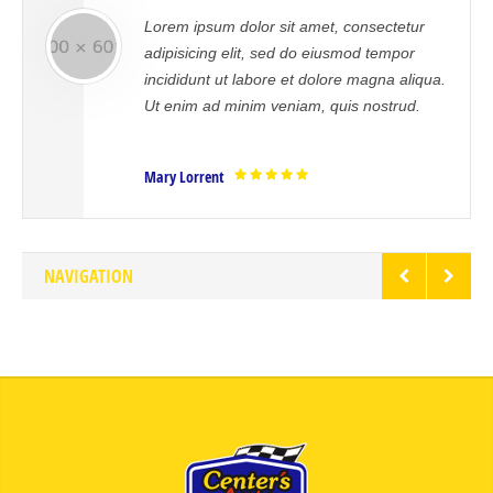
sum dolor sit amet, consectetur
Sed ut persp
ing elit, sed do eiusmod tempor
error sit v
nt ut labore et dolore magna aliqua.
doloremque 
ad minim veniam, quis nostrud.
aperiam, eaq
veritatis.
rent
Mrs. Noelle B
NAVIGATION