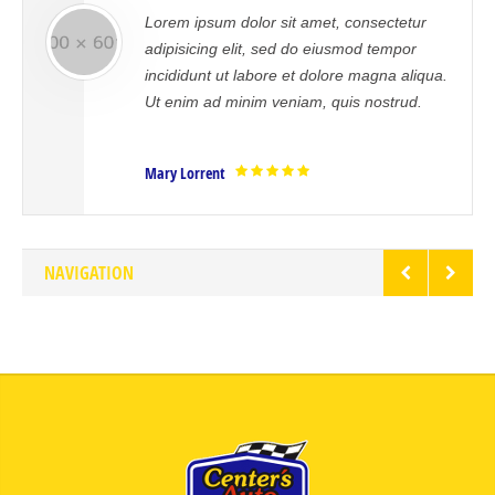
orem ipsum dolor sit amet, consectetur
Sed u
dipisicing elit, sed do eiusmod tempor
error
ncididunt ut labore et dolore magna aliqua.
dolo
t enim ad minim veniam, quis nostrud.
aperi
verita
ary Lorrent
Mrs. 
NAVIGATION