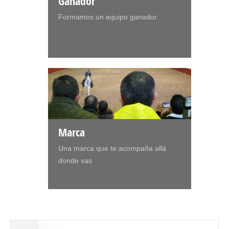
Ganador
Formamos un equipo ganador
Marca
Una marca que te acompaña allá
donde vas