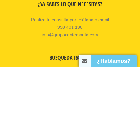
¿YA SABES LO QUE NECESITAS?
Realiza tu consulta por teléfono o email
958 401 130
info@grupocentersauto.com
BUSQUEDA RAPIDA
¿Hablamos?
Inicio
Talleres
Servicios
Actualidad
Contacto
© 2026 Copyright Tiresur S.L.
Todos los derechos reservados.
Grupo de talleres Center's Auto.