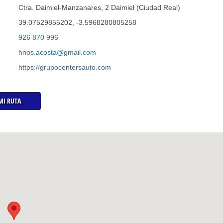
Ctra. Daimiel-Manzanares, 2 Daimiel (Ciudad Real)
39.07529855202, -3.5968280805258
926 870 996
hnos.acosta@gmail.com
https://grupocentersauto.com
MI RUTA