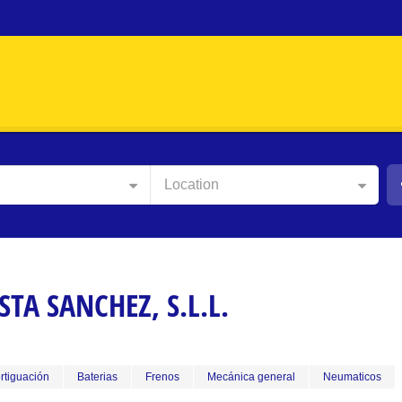
Location
TA SANCHEZ, S.L.L.
rtiguación
Baterias
Frenos
Mecánica general
Neumaticos