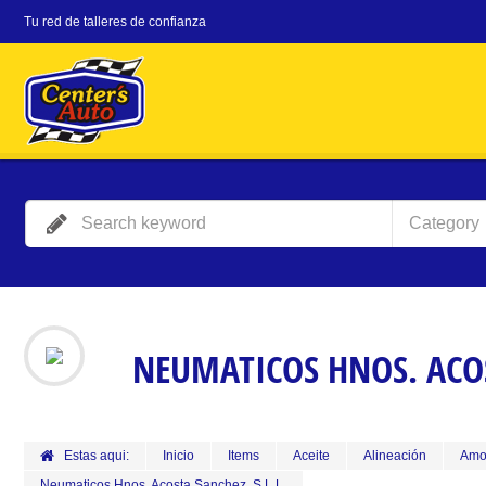
Tu red de talleres de confianza
Category
NEUMATICOS HNOS. ACOS
Estas aqui:
Inicio
Items
Aceite
Alineación
Amo
Neumaticos Hnos. Acosta Sanchez, S.L.L.