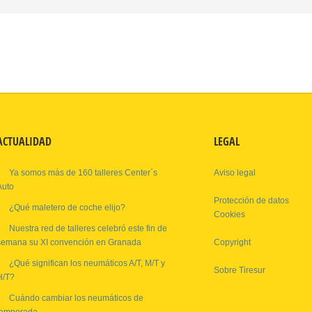
ACTUALIDAD
LEGAL
Ya somos más de 160 talleres Center´s
Aviso legal
Auto
Protección de datos
¿Qué maletero de coche elijo?
Cookies
Nuestra red de talleres celebró este fin de
semana su XI convención en Granada
Copyright
¿Qué significan los neumáticos A/T, M/T y
Sobre Tiresur
H/T?
Cuándo cambiar los neumáticos de