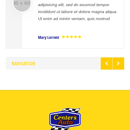
ing elit, sed do eiusmod tempor
error sit v
nt ut labore et dolore magna aliqua.
doloremque 
ad minim veniam, quis nostrud.
aperiam, eaq
veritatis.
rent
Mrs. Noelle B
NAVIGATION