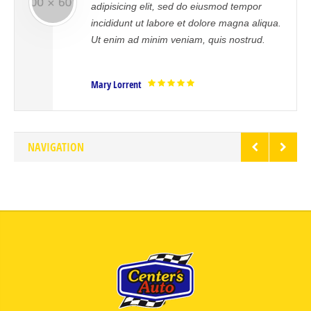
ng elit, sed do eiusmod tempor
error sit vo
t ut labore et dolore magna aliqua.
doloremque 
ad minim veniam, quis nostrud.
aperiam, eaq
veritatis.
ent
Mrs. Noelle B
NAVIGATION